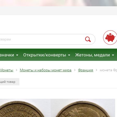
 значки
Открытки/конверты
Жетоны, медали
Монеты
Монеты и наборы монет мира
Франция
монета Ф
щий товар