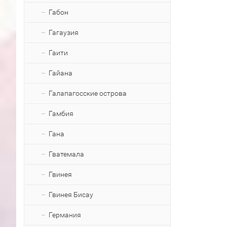
Габон
Гагаузия
Гаити
Гайана
Галапагосские острова
Гамбия
Гана
Гватемала
Гвинея
Гвинея Бисау
Германия