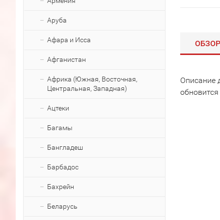
Армения
Аруба
Афара и Исса
ОБЗО
Афганистан
Африка (Южная, Восточная,
Описание 
Центральная, Западная)
обновится
Ацтеки
Багамы
Бангладеш
Барбадос
Бахрейн
Беларусь