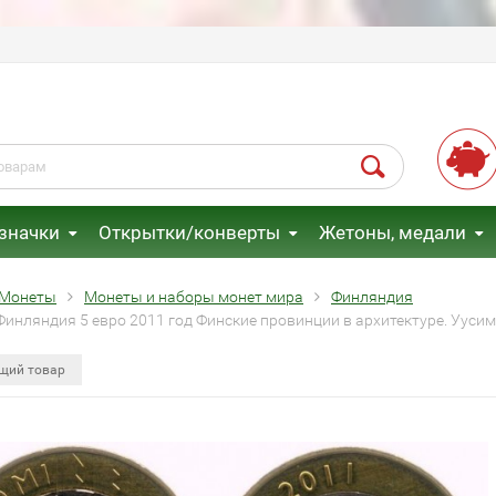
 значки
Открытки/конверты
Жетоны, медали
Монеты
Монеты и наборы монет мира
Финляндия
Финляндия 5 евро 2011 год Финские провинции в архитектуре. Ууси
щий товар