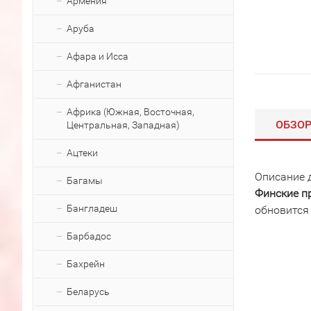
Армения
Аруба
Афара и Исса
Афганистан
Африка (Южная, Восточная,
ОБЗО
Центральная, Западная)
Ацтеки
Описание 
Багамы
Финские п
Бангладеш
обновится
Барбадос
Бахрейн
Беларусь