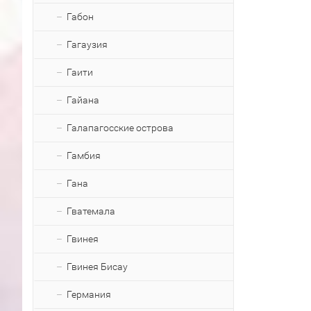
Габон
Гагаузия
Гаити
Гайана
Галапагосские острова
Гамбия
Гана
Гватемала
Гвинея
Гвинея Бисау
Германия