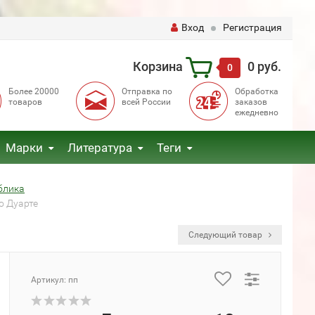
Вход
Регистрация
Корзина
0 руб.
0
Более 20000
Отправка по
Обработка
товаров
всей России
заказов
ежедневно
Марки
Литература
Теги
блика
о Дуарте
Следующий товар
Артикул: пп