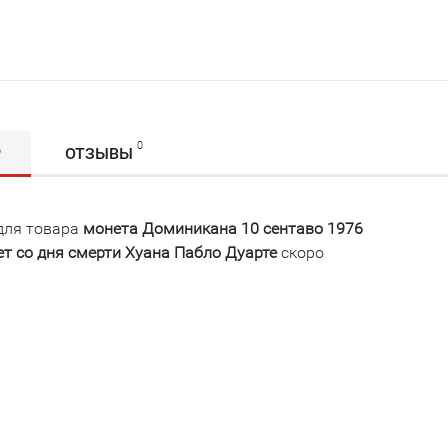
0
Р
ОТЗЫВЫ
для товара
монета Доминикана 10 сентаво 1976
лет со дня смерти Хуана Пабло Дуарте
скоро