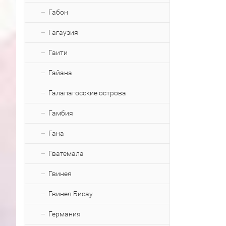
Габон
Гагаузия
Гаити
Гайана
Галапагосские острова
Гамбия
Гана
Гватемала
Гвинея
Гвинея Бисау
Германия