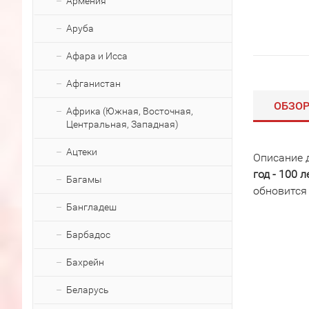
Армения
Аруба
Афара и Исса
Афганистан
ОБЗО
Африка (Южная, Восточная,
Центральная, Западная)
Ацтеки
Описание 
год - 100 
Багамы
обновится
Бангладеш
Барбадос
Бахрейн
Беларусь