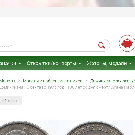
 значки
Открытки/конверты
Жетоны, медали
Монеты
Монеты и наборы монет мира
Доминиканская респу
оминикана 10 сентаво 1976 год - 100 лет со дня смерти Хуана Пабл
щий товар