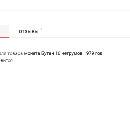
0
Р
ОТЗЫВЫ
для товара
монета Бутан 10 четрумов 1979 год
овится