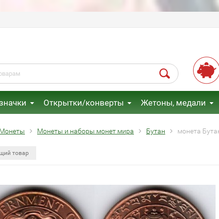
 значки
Открытки/конверты
Жетоны, медали
Монеты
Монеты и наборы монет мира
Бутан
монета Бута
щий товар