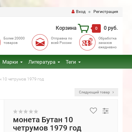
Вход
Регистрация
Корзина
0 руб.
0
Более 20000
Отправка по
Обработка
товаров
всей России
заказов
ежедневно
Марки
Литература
Теги
н 10 четрумов 1979 год
Следующий товар
монета Бутан 10
четрумов 1979 год