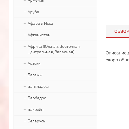
Армения
Аруба
Афара и Исса
ОБЗО
Афганистан
Африка (Южная, Восточная,
Центральная, Западная)
Описание 
скоро обн
Ацтеки
Багамы
Бангладеш
Барбадос
Бахрейн
Беларусь