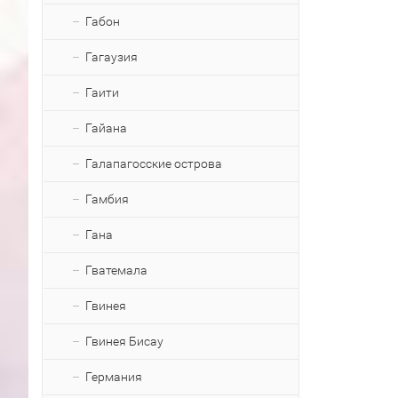
Габон
Гагаузия
Гаити
Гайана
Галапагосские острова
Гамбия
Гана
Гватемала
Гвинея
Гвинея Бисау
Германия