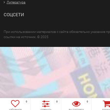
Литература
СОЦСЕТИ
При использовании материалов с сайта обязательно указание п
ссылки на источник. © 2025
0
0
0
избранное
сравнить
вы смотрели
корзи