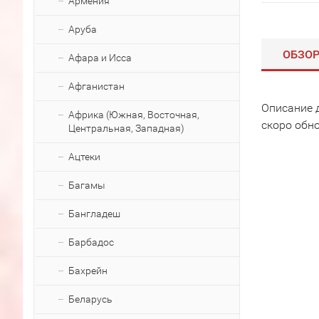
Армения
Аруба
ОБЗО
Афара и Исса
Афганистан
Описание 
Африка (Южная, Восточная,
скоро обн
Центральная, Западная)
Ацтеки
Багамы
Бангладеш
Барбадос
Бахрейн
Беларусь