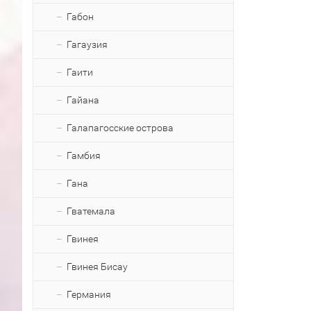
Габон
Гагаузия
Гаити
Гайана
Галапагосские острова
Гамбия
Гана
Гватемала
Гвинея
Гвинея Бисау
Германия