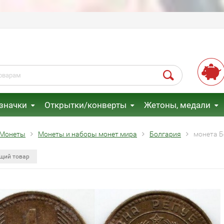
 значки
Открытки/конверты
Жетоны, медали
Монеты
Монеты и наборы монет мира
Болгария
монета Б
щий товар