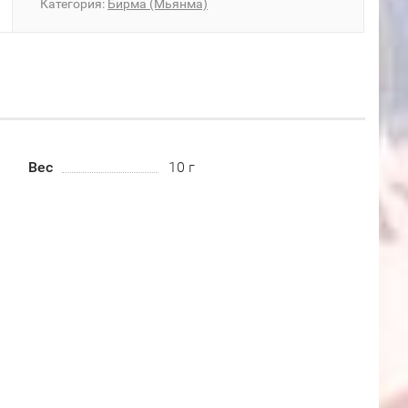
Категория:
Бирма (Мьянма)
Вес
10 г