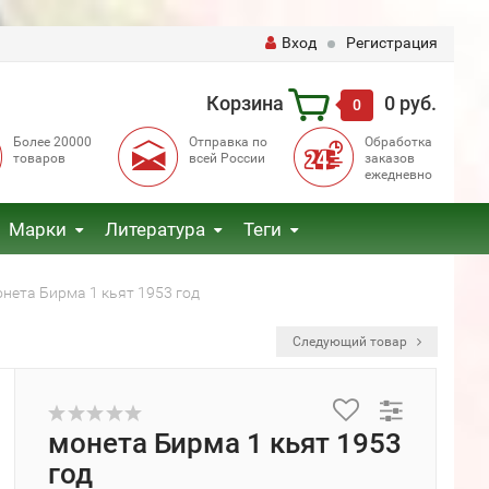
Вход
Регистрация
Корзина
0 руб.
0
Более 20000
Отправка по
Обработка
товаров
всей России
заказов
ежедневно
Марки
Литература
Теги
нета Бирма 1 кьят 1953 год
Следующий товар
монета Бирма 1 кьят 1953
год