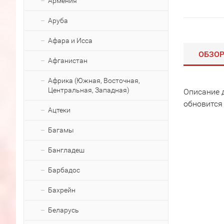
Армения
Аруба
Афара и Исса
ОБЗО
Афганистан
Африка (Южная, Восточная,
Центральная, Западная)
Описание 
обновится
Ацтеки
Багамы
Бангладеш
Барбадос
Бахрейн
Беларусь