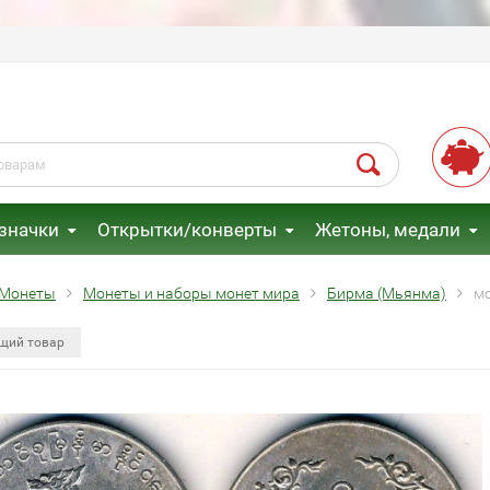
 значки
Открытки/конверты
Жетоны, медали
Монеты
Монеты и наборы монет мира
Бирма (Мьянма)
мо
щий товар