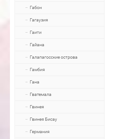
Габон
Гагаузия
Гаити
Гайана
Галапагосские острова
Гамбия
Гана
Гватемала
Гвинея
Гвинея Бисау
Германия