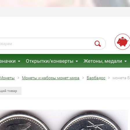
 значки
Открытки/конверты
Жетоны, медали
Монеты
Монеты и наборы монет мира
Барбадос
монета Б
щий товар