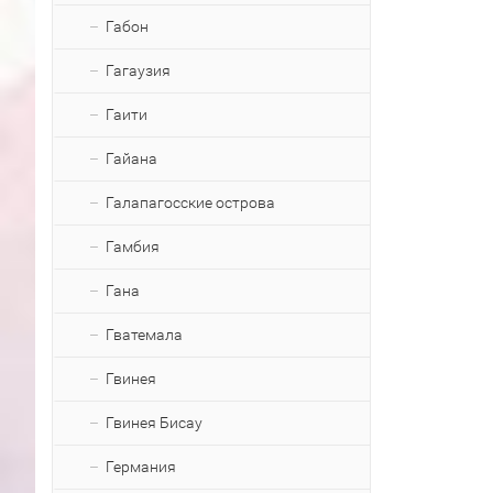
Габон
Гагаузия
Гаити
Гайана
Галапагосские острова
Гамбия
Гана
Гватемала
Гвинея
Гвинея Бисау
Германия