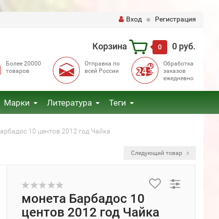
Вход
Регистрация
Корзина
0 руб.
0
Более 20000
Отправка по
Обработка
товаров
всей России
заказов
ежедневно
Марки
Литература
Теги
арбадос 10 центов 2012 год Чайка
Следующий товар
монета Барбадос 10
центов 2012 год Чайка