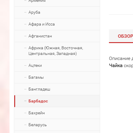
Армения
Аруба
Афара и Исса
ОБЗО
Афганистан
Африка (Южная, Восточная,
Центральная, Западная)
Описание 
Чайка
скор
Ацтеки
Багамы
Бангладеш
Барбадос
Бахрейн
Беларусь