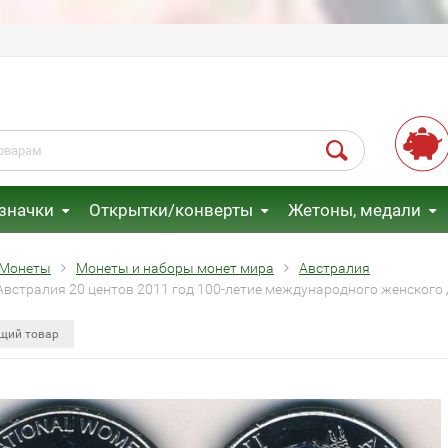
 значки
Открытки/конверты
Жетоны, медали
Монеты
Монеты и наборы монет мира
Австралия
Австралия 20 центов 2011 год 100-летие международного женского
щий товар