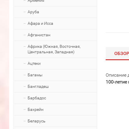
Армения
Аруба
Афара и Исса
Афганистан
Африка (Южная, Восточная,
Центральная, Западная)
ОБЗО
Ацтеки
Описание 
Багамы
100-летие
Бангладеш
Барбадос
Бахрейн
Беларусь