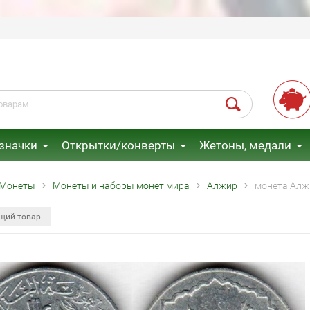
 значки
Открытки/конверты
Жетоны, медали
Монеты
Монеты и наборы монет мира
Алжир
монета Алжи
щий товар