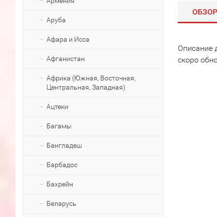
Армения
ОБЗО
Аруба
Афара и Исса
Описание 
Афганистан
скоро обн
Африка (Южная, Восточная,
Центральная, Западная)
Ацтеки
Багамы
Бангладеш
Барбадос
Бахрейн
Беларусь