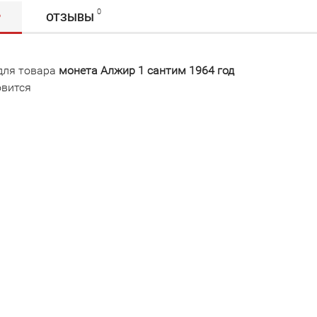
0
Р
ОТЗЫВЫ
для товара
монета Алжир 1 сантим 1964 год
овится