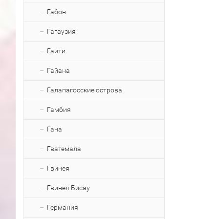
Габон
Гагаузия
Гаити
Гайана
Галапагосские острова
Гамбия
Гана
Гватемала
Гвинея
Гвинея Бисау
Германия