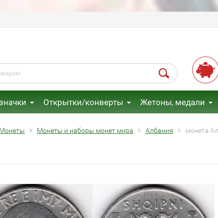
 значки
Открытки/конверты
Жетоны, медали
Монеты
Монеты и наборы монет мира
Албания
монета Ал