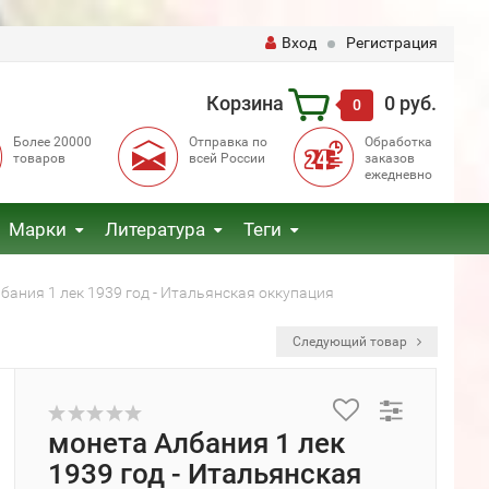
Вход
Регистрация
Корзина
0 руб.
0
Более 20000
Отправка по
Обработка
товаров
всей России
заказов
ежедневно
Марки
Литература
Теги
бания 1 лек 1939 год - Итальянская оккупация
Следующий товар
монета Албания 1 лек
1939 год - Итальянская