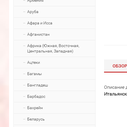
Армения
Аруба
Афара и Исса
Афганистан
Африка (Южная, Восточная,
Центральная, Западная)
Ацтеки
ОБЗО
Багамы
Бангладеш
Описание 
Итальянск
Барбадос
Бахрейн
Беларусь