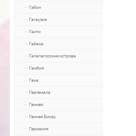
Габон
Гагаузия
Гаити
Гайана
Галапагосские острова
Гамбия
Гана
Гватемала
Гвинея
Гвинея Бисау
Германия