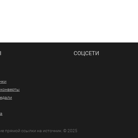
Ы
СОЦСЕТИ
ачки
/конверты
медали
ра
ие прямой ссылки на источник. © 2025