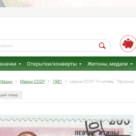
 значки
Открытки/конверты
Жетоны, медали
Марки
Марки СССР
1981
марка СССР 15 копеек " Овсянка"
щий товар