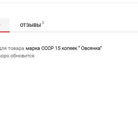
0
Р
ОТЗЫВЫ
для товара
марка СССР 15 копеек " Овсянка"
коро обновится