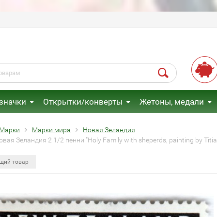
 значки
Открытки/конверты
Жетоны, медали
Марки
Марки мира
Новая Зеландия
вая Зеландия 2 1/2 пенни "Holy Family with sheperds, painting by Titia
щий товар