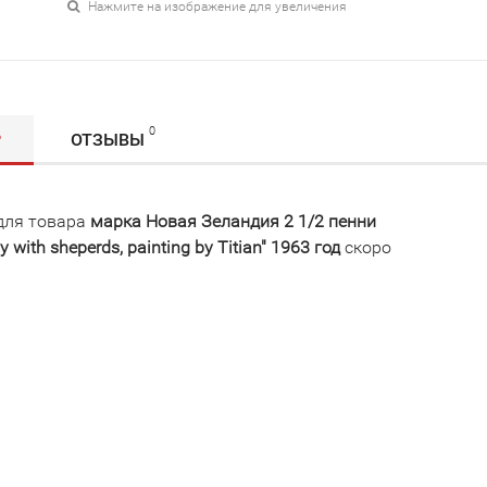
Нажмите на изображение для увеличения
0
Р
ОТЗЫВЫ
для товара
марка Новая Зеландия 2 1/2 пенни
y with sheperds, painting by Titian" 1963 год
скоро