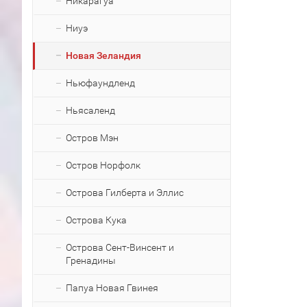
Никарагуа
Ниуэ
Новая Зеландия
Ньюфаундленд
Ньясаленд
Остров Мэн
Остров Норфолк
Острова Гилберта и Эллис
Острова Кука
Острова Сент-Винсент и
Гренадины
Папуа Новая Гвинея