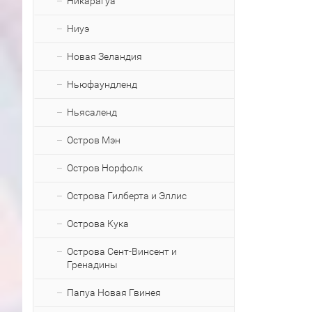
Никарагуа
Ниуэ
Новая Зеландия
Ньюфаундленд
Ньясаленд
Остров Мэн
Остров Норфолк
Острова Гилберта и Эллис
Острова Кука
Острова Сент-Винсент и
Гренадины
Папуа Новая Гвинея