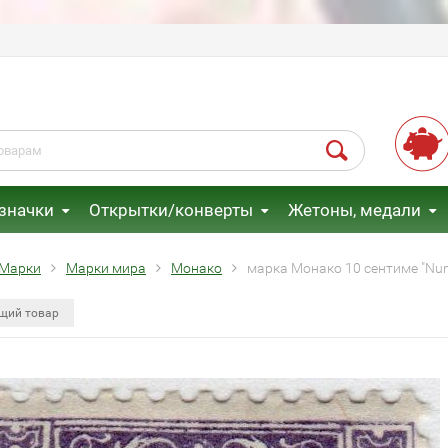
 значки
Открытки/конверты
Жетоны, медали
Марки
Марки мира
Монако
марка Монако 10 сентиме "Num
щий товар