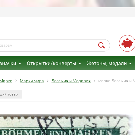
 значки
Открытки/конверты
Жетоны, медали
Марки
Марки мира
Богемия и Моравия
марка Богемия и М
щий товар