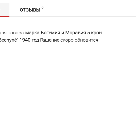
0
Р
ОТЗЫВЫ
для товара
марка Богемия и Моравия 5 крон
 Bechyně" 1940 год Гашение
скоро обновится