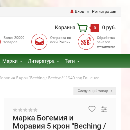
Вход
Регистрация
Корзина
0 руб.
0
Более 20000
Отправка по
Обработка
товаров
всей России
заказов
ежедневно
Марки
Литература
Теги
оравия 5 крон "Beching / Bechyně" 1940 год Гашение
Следующий товар
марка Богемия и
Моравия 5 крон "Beching /