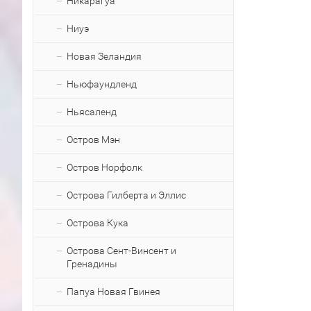
Никарагуа
Ниуэ
Новая Зеландия
Ньюфаундленд
Ньясаленд
Остров Мэн
Остров Норфолк
Острова Гилберта и Эллис
Острова Кука
Острова Сент-Винсент и
Гренадины
Папуа Новая Гвинея