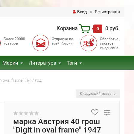
Вход
Регистрация
Корзина
0 руб.
0
Более 20000
Отправка по
Обработка
товаров
всей России
заказов
ежедневно
Марки
Литература
Теги
n oval frame" 1947 год
Следующий товар
марка Австрия 40 грош
"Digit in oval frame" 1947