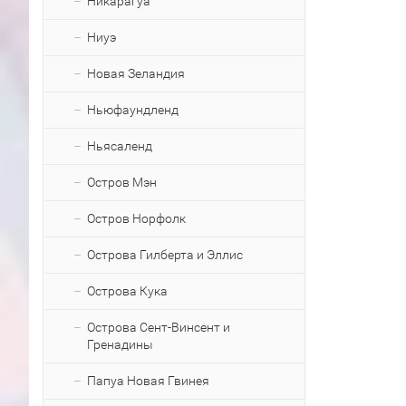
Никарагуа
Ниуэ
Новая Зеландия
Ньюфаундленд
Ньясаленд
Остров Мэн
Остров Норфолк
Острова Гилберта и Эллис
Острова Кука
Острова Сент-Винсент и
Гренадины
Папуа Новая Гвинея