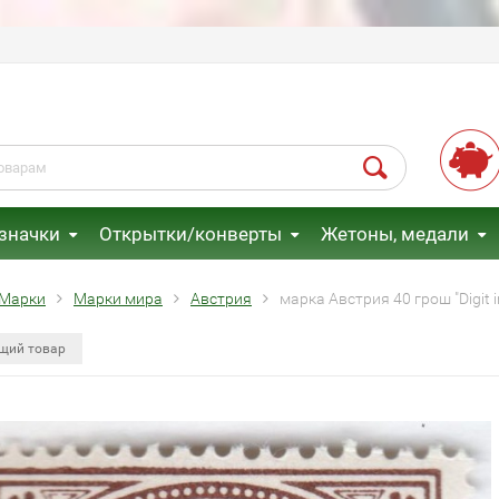
 значки
Открытки/конверты
Жетоны, медали
Марки
Марки мира
Австрия
марка Австрия 40 грош "Digit i
щий товар