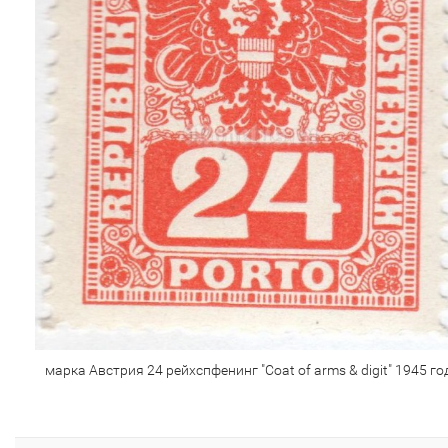
марка Австрия 24 рейхспфенинг "Coat of arms & digit" 1945 го