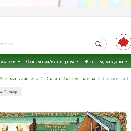
 значки
Открытки/конверты
Жетоны, медали
Лотерейные билеты
Столото Золотая подкова
Лотерейный би
щий товар