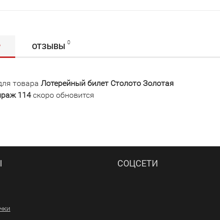
0
Р
ОТЗЫВЫ
для товара
Лотерейный билет Столото Золотая
ираж 114
скоро обновится
Ы
СОЦСЕТИ
ачки