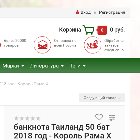
Вход
Регистрация
Корзина
0 руб.
0
Более 20000
Отправка по
Обработка
товаров
всей России
заказов
ежедневно
Марки
Литература
Теги
018 год - Король Рама X
Следующий товар
банкнота Таиланд 50 бат
2018 год - Король Рама X