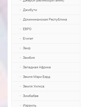
Джерси (Великобритания)
Джибути
Доминиканская Республика
ЕВРО
Египет
Заир
Замбия
Западная Африка
Земля Мэри Бэрд
Земля Уилкса
Зимбабве
Израиль