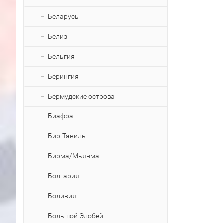
Беларусь
Белиз
Бельгия
Берингия
Бермудские острова
Биафра
Бир-Тавиль
Бирма/Мьянма
Болгария
Боливия
Большой Элобей