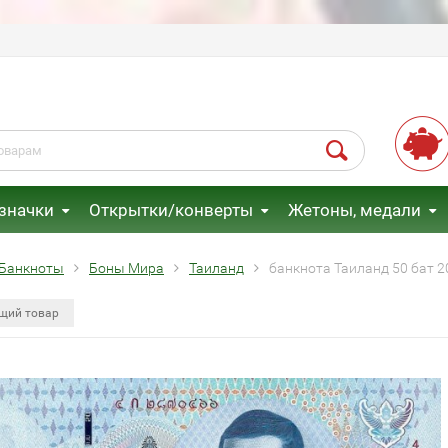
 значки
Открытки/конверты
Жетоны, медали
Банкноты
Боны Мира
Таиланд
банкнота Таиланд 50 бат 2
щий товар