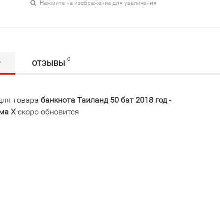
Нажмите на изображение для увеличения
0
Р
ОТЗЫВЫ
для товара
банкнота Таиланд 50 бат 2018 год -
ма X
скоро обновится