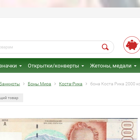
 значки
Открытки/конверты
Жетоны, медали
Банкноты
Боны Мира
Коста-Рика
бона Коста Рика 2000 к
щий товар