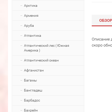
Арктика
Армения
ОБЗО
Аруба
Атлантика
Описание 
скоро обн
Атлантический лес ( Южная
Америка )
Атлантический океан
Афганистан
Багамы
Бангладеш
Барбадос
Бахрейн