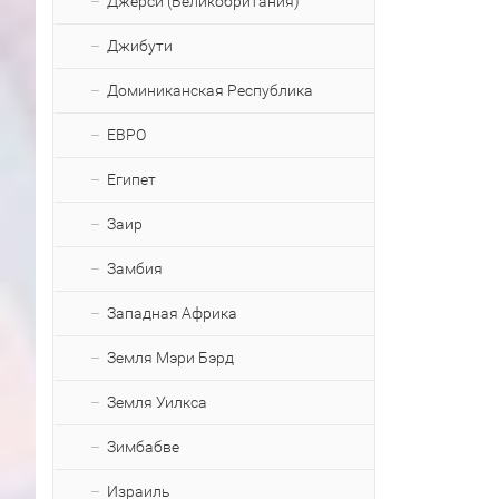
Джерси (Великобритания)
Джибути
Доминиканская Республика
ЕВРО
Египет
Заир
Замбия
Западная Африка
Земля Мэри Бэрд
Земля Уилкса
Зимбабве
Израиль