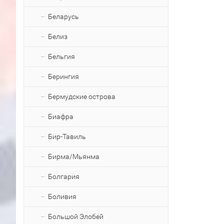
Беларусь
Белиз
Бельгия
Берингия
Бермудские острова
Биафра
Бир-Тавиль
Бирма/Мьянма
Болгария
Боливия
Большой Элобей