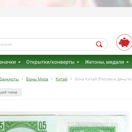
 значки
Открытки/конверты
Жетоны, медали
Банкноты
Боны Мира
Китай
бона Китай (Рисовые деньги)
щий товар