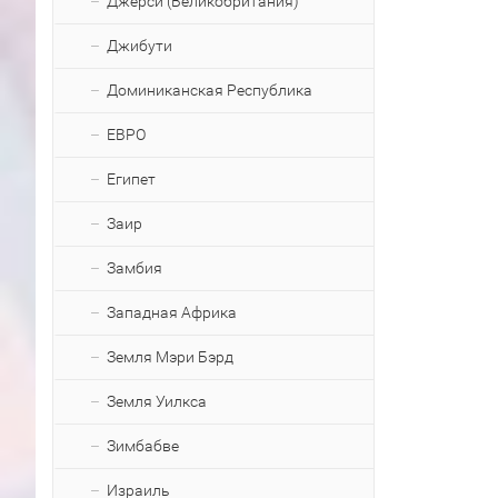
Джерси (Великобритания)
Джибути
Доминиканская Республика
ЕВРО
Египет
Заир
Замбия
Западная Африка
Земля Мэри Бэрд
Земля Уилкса
Зимбабве
Израиль