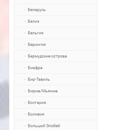
Беларусь
Белиз
Бельгия
Берингия
Бермудские острова
Биафра
Бир-Тавиль
Бирма/Мьянма
Болгария
Боливия
Большой Элобей