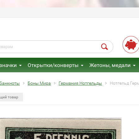
 значки
Открытки/конверты
Жетоны, медали
Банкноты
Боны Мира
Германия Нотгельды
Нотгельд Герм
щий товар