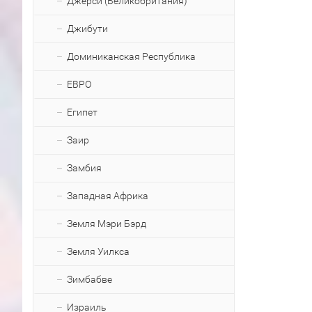
Джерси (Великобритания)
Джибути
Доминиканская Республика
ЕВРО
Египет
Заир
Замбия
Западная Африка
Земля Мэри Бэрд
Земля Уилкса
Зимбабве
Израиль