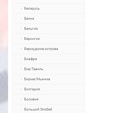
Беларусь
Белиз
Бельгия
Берингия
Бермудские острова
Биафра
Бир-Тавиль
Бирма/Мьянма
Болгария
Боливия
Большой Элобей