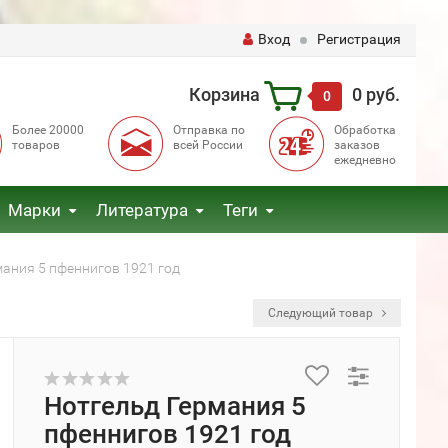
Вход
Регистрация
Корзина
0 руб.
0
Более 20000
Отправка по
Обработка
товаров
всей России
заказов
ежедневно
Марки
Литература
Теги
ания 5 пфеннигов 1921 год
Следующий товар
Нотгельд Германия 5
пфеннигов 1921 год