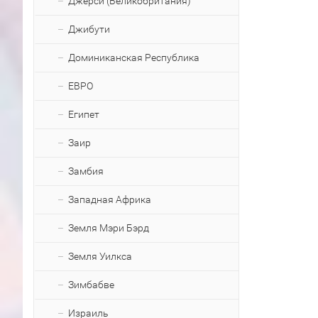
Джерси (Великобритания)
Джибути
Доминиканская Республика
ЕВРО
Египет
Заир
Замбия
Западная Африка
Земля Мэри Бэрд
Земля Уилкса
Зимбабве
Израиль