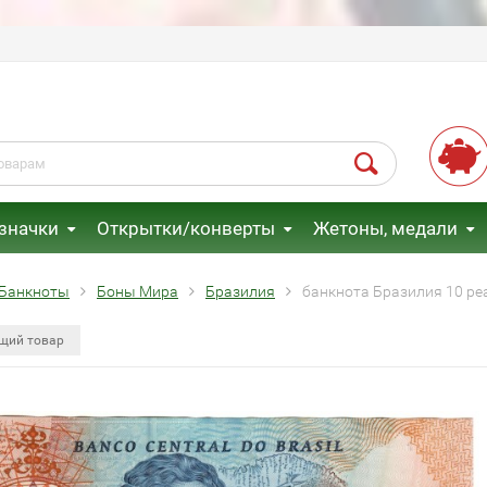
 значки
Открытки/конверты
Жетоны, медали
Банкноты
Боны Мира
Бразилия
банкнота Бразилия 10 реа
щий товар