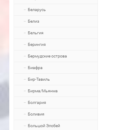
Беларусь
Белиз
Бельгия
Берингия
Бермудские острова
Биафра
Бир-Тавиль
Бирма/Мьянма
Болгария
Боливия
Большой Элобей