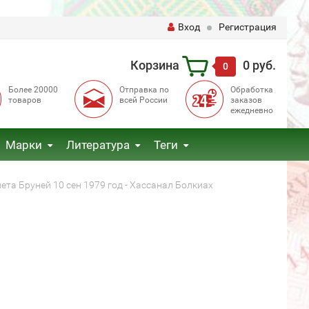
Вход
Регистрация
Корзина
0 руб.
0
Более 20000
Отправка по
Обработка
товаров
всей России
заказов
ежедневно
Марки
Литература
Теги
ета Бруней 10 сен 1979 год - Хассанал Болкиах