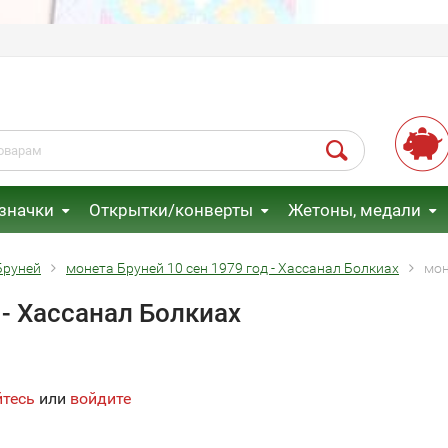
 значки
Открытки/конверты
Жетоны, медали
Бруней
монета Бруней 10 сен 1979 год - Хассанал Болкиах
мон
 - Хассанал Болкиах
йтесь
или
войдите