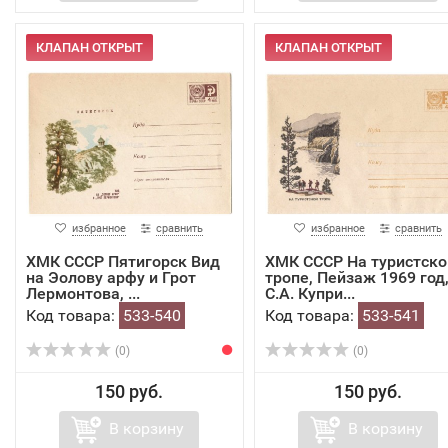
КЛАПАН ОТКРЫТ
КЛАПАН ОТКРЫТ
избранное
сравнить
избранное
сравнить
ХМК СССР Пятигорск Вид
ХМК СССР На туристско
на Эолову арфу и Грот
тропе, Пейзаж 1969 год
Лермонтова, ...
С.А. Купри...
Код товара:
533-540
Код товара:
533-541
(0)
(0)
150 руб.
150 руб.
В корзину
В корзину