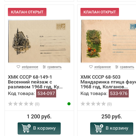
КЛАПАН ОТКРЫТ
КЛАПАН ОТКРЫТ
избранное
сравнить
избранное
сравнить
ХМК СССР 68-149-1
ХМК СССР 68-503
Весенний пейзаж с
Мандаринка птица фау
разливом 1968 год, Ку...
1968 год, Колганов...
Код товара:
534-097
Код товара:
533-976
(0)
(0)
1 200 руб.
250 руб.
В корзину
В корзину