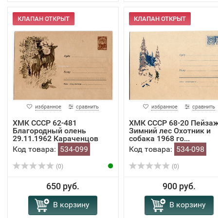
КЛАПАН ОТКРЫТ
КЛАПАН ОТКРЫТ
избранное
сравнить
избранное
сравнить
ХМК СССР 62-481
ХМК СССР 68-20 Пейза
Благородный олень
Зимний лес Охотник и
29.11.1962 Караченцов
собака 1968 го...
2277
Код товара:
534-099
Код товара:
534-098
(0)
(0)
650 руб.
900 руб.
В корзину
В корзину