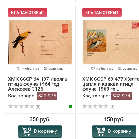
КЛАПАН ОТКРЫТ
КЛАПАН ОТКРЫТ
избранное
сравнить
избранное
сравнить
ХМК СССР 64-197 Иволга
ХМК СССР 69-477 Желт
птица фауна 1964 год,
цапля и кваква птица
Алексеев 3126
фауна 1969 го...
Код товара:
533-975
Код товара:
533-974
(0)
(0)
350 руб.
150 руб.
В корзину
В корзину