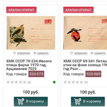
КЛАПАН ОТКРЫТ
КЛАПАН ОТКРЫТ
избранное
сравнить
избранное
сравнить
ХМК СССР 70-234 Иволги
ХМК СССР 69-341 Летя
птица фауна 1970 год,
утки на фоне солнца 19
Арцименев 7025
год Разг...
Код товара:
533-973
Код товара:
533-969
(0)
(0)
100 руб.
100 руб.
В корзину
В корзину