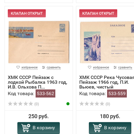
КЛАПАН ОТКРЫТ
КЛАПАН ОТКРЫТ
избранное
сравнить
избранное
сравнить
ХМК СССР Пейзаж с
ХМК СССР Река Чусова
лодкой Рыбалка 1963 год,
Пейзаж 1966 год, П.И.
И.В. Ольхова П...
Вьюев, чистый
Код товара:
533-562
Код товара:
533-559
(0)
(0)
250 руб.
180 руб.
В корзину
В корзину