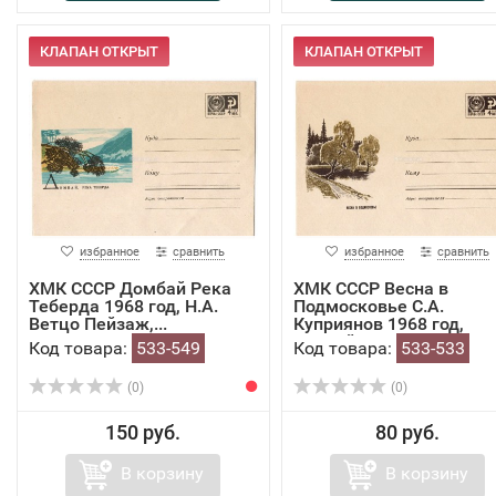
КЛАПАН ОТКРЫТ
КЛАПАН ОТКРЫТ
избранное
сравнить
избранное
сравнить
ХМК СССР Домбай Река
ХМК СССР Весна в
Теберда 1968 год, Н.А.
Подмосковье С.А.
Ветцо Пейзаж,...
Куприянов 1968 год,
чистый
Код товара:
533-549
Код товара:
533-533
(0)
(0)
150 руб.
80 руб.
В корзину
В корзину