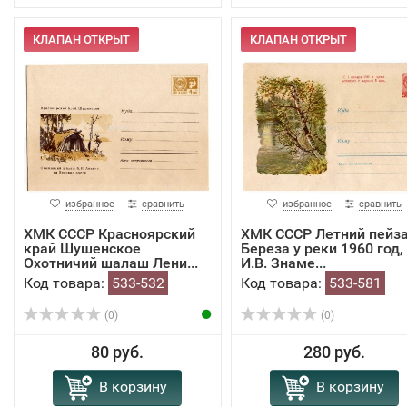
КЛАПАН ОТКРЫТ
КЛАПАН ОТКРЫТ
избранное
сравнить
избранное
сравнить
ХМК СССР Красноярский
ХМК СССР Летний пейз
край Шушенское
Береза у реки 1960 год,
Охотничий шалаш Лени...
И.В. Знаме...
Код товара:
533-532
Код товара:
533-581
(0)
(0)
80 руб.
280 руб.
В корзину
В корзину