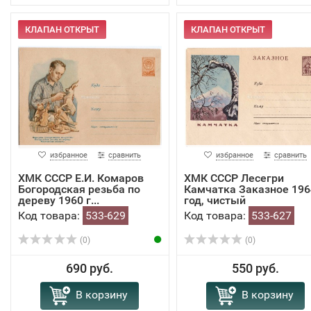
КЛАПАН ОТКРЫТ
КЛАПАН ОТКРЫТ
избранное
сравнить
избранное
сравнить
ХМК СССР Е.И. Комаров
ХМК СССР Лесегри
Богородская резьба по
Камчатка Заказное 196
дереву 1960 г...
год, чистый
Код товара:
533-629
Код товара:
533-627
(0)
(0)
690 руб.
550 руб.
В корзину
В корзину