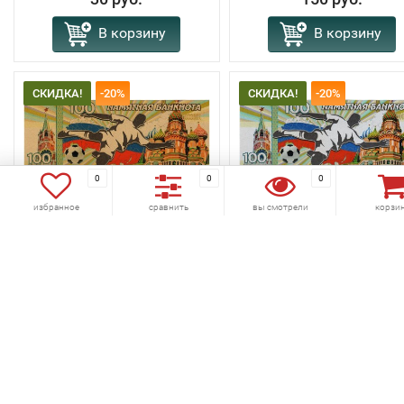
В корзину
В корзину
СКИДКА!
-20%
СКИДКА!
-20%
0
0
0
избранное
сравнить
вы смотрели
корзи
избранное
сравнить
избранное
сравнить
сувенирная банкнота 100
сувенирная банкнота 1
рублей 2018 год - Футбол 3
рублей 2018 год - Футбо
Код товара:
519-039
Код товара:
519-038
(0)
(0)
80 руб.
80 руб.